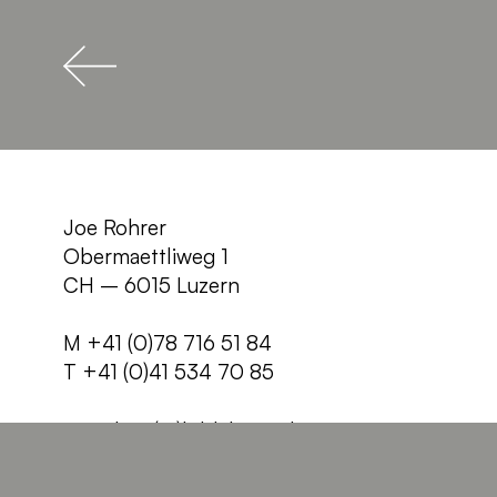
Joe Rohrer
Obermaettliweg 1
CH – 6015 Luzern
M +41 (0)78 716 51 84
T +41 (0)41 534 70 85
joe.rohrer(at)bildebene.ch