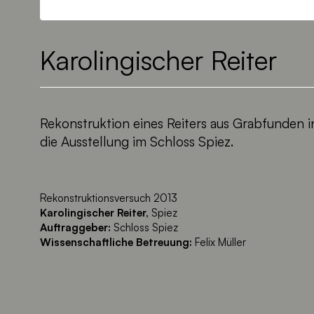
Karolingischer Reiter
Rekonstruktion eines Reiters aus Grabfunden in 
die Ausstellung im Schloss Spiez.
Rekonstruktionsversuch 2013
Karolingischer Reiter,
Spiez
Auftraggeber:
Schloss Spiez
Wissenschaftliche Betreuung:
Felix Müller