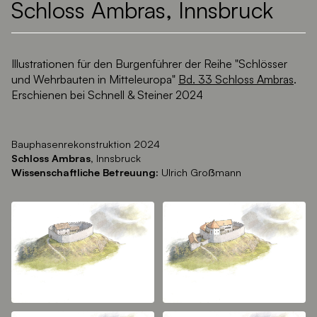
Schloss Ambras, Innsbruck
Illustrationen für den Burgenführer der Reihe "Schlösser
und Wehrbauten in Mitteleuropa"
Bd. 33 Schloss Ambras
.
Erschienen bei Schnell & Steiner 2024
Bauphasenrekonstruktion 2024
Schloss Ambras,
Innsbruck
Wissenschaftliche Betreuung:
Ulrich Groẞmann